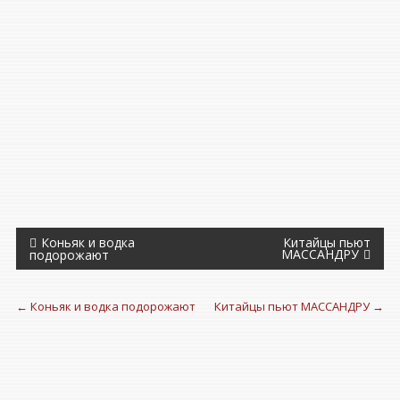
Навигация
Коньяк и водка
Китайцы пьют
МАССАНДРУ
подорожают
по
записям
←
Коньяк и водка подорожают
Китайцы пьют МАССАНДРУ
→