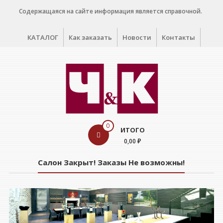
Перейти
Содержащаяся на сайте информация является справочной.
к
содержимому
КАТАЛОГ
Как заказать
Новости
Контакты
WINE
0
ИТОГО
CELLAR
0,00 ₽
Салон
Салон Закрыт! Заказы Не возможны!
дегустации