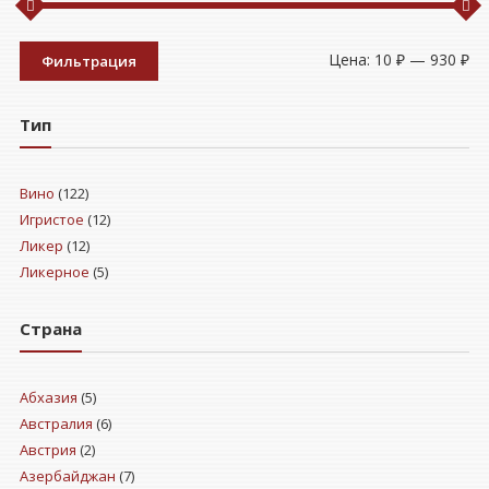
Ми
Ма
Цена:
10 ₽
—
930 ₽
Фильтрация
це
це
Тип
Вино
(122)
Игристое
(12)
Ликер
(12)
Ликерное
(5)
Страна
Абхазия
(5)
Австралия
(6)
Австрия
(2)
Азербайджан
(7)