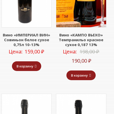
Вино «ИМПЕРИАЛ ВИН»
Вино «КАМПО ВЬЕХО»
Совиньон белое сухое
Темпранильо красное
0,75л 10-13%
сухое 0,187 13%
Перв
Цена:
159,00
₽
Цена:
198,00
₽
Текущая
цена
190,00
₽
В корзину
цена:
соста
В корзину
190,00 ₽.
198,00