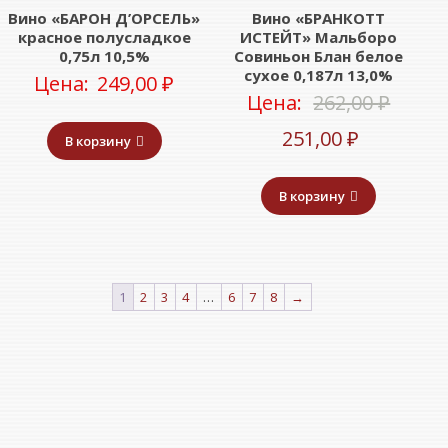
Вино «БАРОН Д’ОРСЕЛЬ»
Вино «БРАНКОТТ
красное полусладкое
ИСТЕЙТ» Мальборо
0,75л 10,5%
Совиньон Блан белое
сухое 0,187л 13,0%
Цена:
249,00
₽
Перв
Цена:
262,00
₽
Текущая
цена
251,00
₽
В корзину
цена:
соста
В корзину
251,00 ₽.
262,00
1
2
3
4
…
6
7
8
→