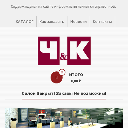
Перейти
Содержащаяся на сайте информация является справочной.
к
содержимому
КАТАЛОГ
Как заказать
Новости
Контакты
WINE
0
ИТОГО
CELLAR
0,00 ₽
Салон
Салон Закрыт! Заказы Не возможны!
дегустации