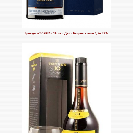
Бренди «ТОРРЕС» 10 лет Дабл Баррел в п/уп 0,7л 38%