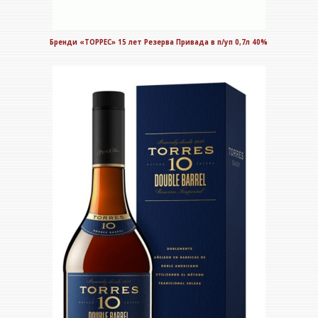
Бренди «ТОРРЕС» 15 лет Резерва Привада в п/уп 0,7л 40%