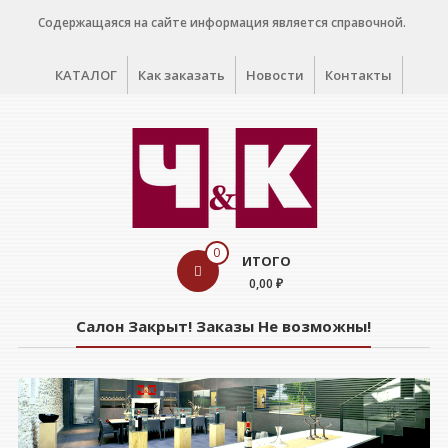
Перейти
Содержащаяся на сайте информация является справочной.
к
содержимому
КАТАЛОГ
Как заказать
Новости
Контакты
WINE
0
ИТОГО
CELLAR
0,00 ₽
Салон
Салон Закрыт! Заказы Не возможны!
дегустации