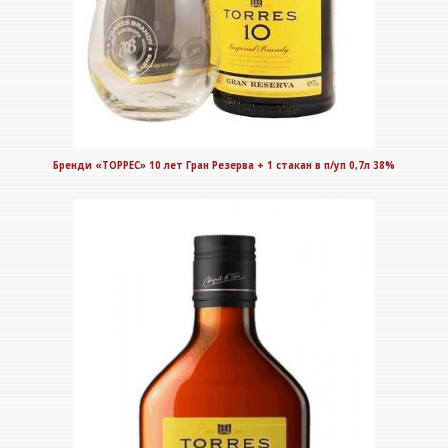
Бренди «ТОРРЕС» 10 лет Гран Резерва + 1 стакан в п/уп 0,7л 38%