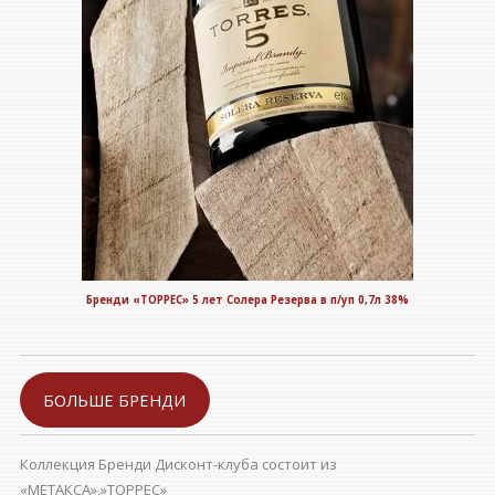
Бренди «ТОРРЕС» 5 лет Солера Резерва в п/уп 0,7л 38%
БОЛЬШЕ БРЕНДИ
Коллекция Бренди Дисконт-клуба состоит из
«МЕТАКСА»,»ТОРРЕС»