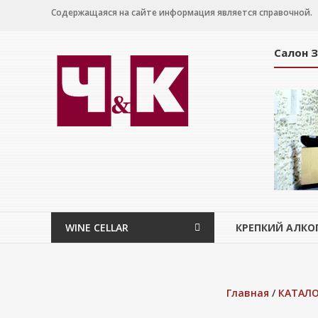
Перейти
Содержащаяся на сайте информация является справочной.
к
содержимому
Салон 
WINE
CELLAR
Салон
дегустации
WINE CELLAR
КРЕПКИЙ АЛКО
Главная
/
КАТАЛО