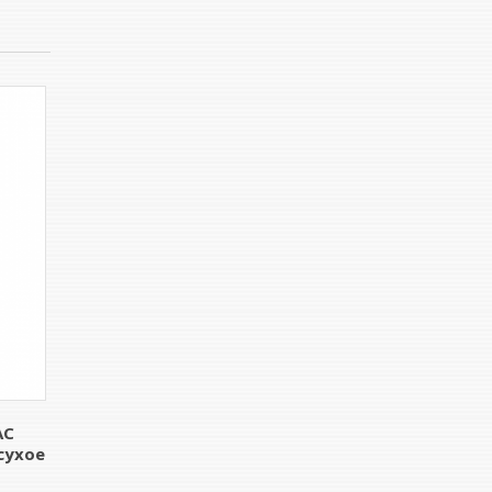
АС
сухое