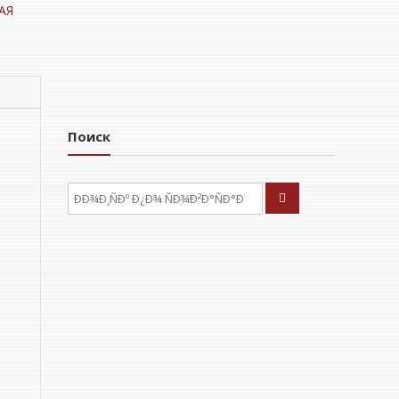
АЯ
Поиск
ÐÑÐºÐ°ÑÑ: