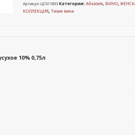
Категории:
Абхазия
,
ВИНО
,
ЖЕНСК
Артикул:
ЦС011833
Абхазия
"ЭШЕРА"
КОЛЛЕКЦИЯ
,
Тихие вина
красное
полусухое
10%
0,75л
сухое 10% 0,75л