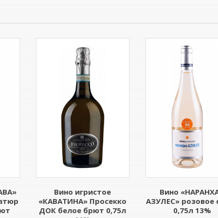
АВА»
Вино игристое
Вино «НАРАНХ
атюр
«КАВАТИНА» Просекко
АЗУЛЕС» розовое 
рют
ДОК белое брют 0,75л
0,75л 13%