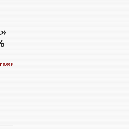
А»
%
419,00
₽