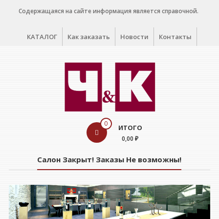
Перейти
Содержащаяся на сайте информация является справочной.
к
содержимому
КАТАЛОГ
Как заказать
Новости
Контакты
WINE
0
ИТОГО
CELLAR
0,00 ₽
Салон
Салон Закрыт! Заказы Не возможны!
дегустации