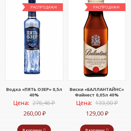
РАСПРОДАЖА!
РАСПРОДАЖА!
Водка «ПЯТЬ ОЗЕР» 0,5л
Виски «БАЛЛАНТАЙНС»
40%
Файнест 0,05л 40%
Первоначальная
Пер
Цена:
276,46
₽
Цена:
133,00
₽
Текущая
цена
Текуща
цен
260,00
₽
129,00
₽
цена:
составляла
цена:
сост
В корзину
В корзину