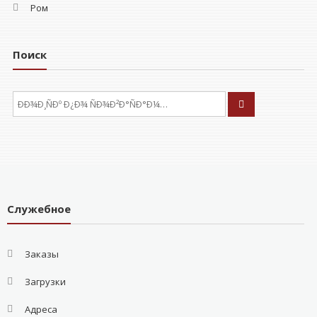
Ром
Поиск
ÐÑÐºÐ°ÑÑ:
Служебное
Заказы
Загрузки
Адреса