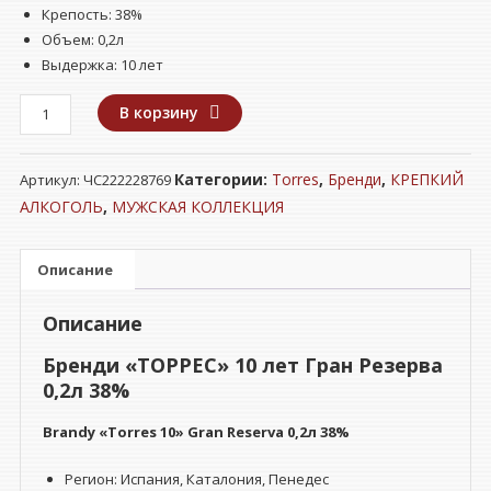
Крепость: 38%
Объем: 0,2л
Выдержка: 10 лет
Количество
В корзину
товара
Бренди
Категории:
Torres
,
Бренди
,
КРЕПКИЙ
Артикул:
ЧС222228769
"ТОРРЕС"
10
АЛКОГОЛЬ
,
МУЖСКАЯ КОЛЛЕКЦИЯ
лет
Гран
Описание
Резерва
0,2л
Описание
38%
Бренди «ТОРРЕС» 10 лет Гран Резерва
0,2л 38%
Brandy «Torres 10» Gran Reserva 0,2л 38%
Регион:
Испания, Каталония, Пенедес