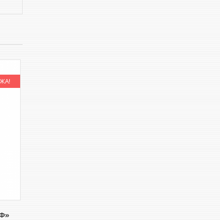
ЖА!
Ф»