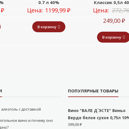
0%
0.7 л 40%
Классик 0,5л 4
0
₽
Цена:
1199,99
₽
Цена:
272,7
Т
249,00
₽
В корзину
ц
В корзину
2
И
ПОПУЛЯРНЫЕ ТОВАРЫ
 алкоголь с доставкой
Вино "ВАЛЕ Д`ЭСТЕ" Виньо
Верде белое сухое 0,75л 10
огольное вино и почему оно
399,00
₽
ярно?