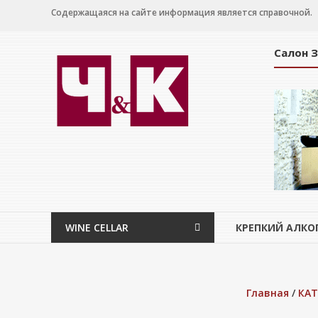
Перейти
Содержащаяся на сайте информация является справочной.
к
содержимому
Салон 
WINE
CELLAR
Салон
дегустации
WINE CELLAR
КРЕПКИЙ АЛКО
Главная
/
КАТ