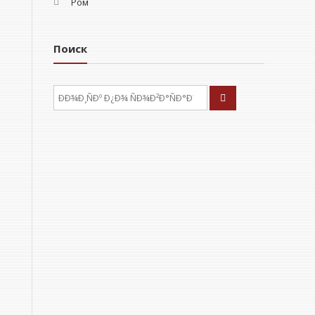
Ром
Поиск
ÐÑÐºÐ°ÑÑ: