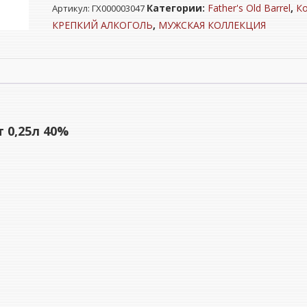
Категории:
Father's Old Barrel
,
К
Артикул:
ГХ000003047
"ФАЗЕРС
ОЛД
КРЕПКИЙ АЛКОГОЛЬ
,
МУЖСКАЯ КОЛЛЕКЦИЯ
БАРРЕЛЬ"
5
лет
0,25л
40%
 0,25л 40%