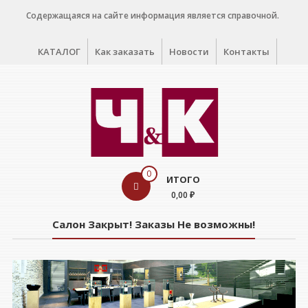
Перейти
Содержащаяся на сайте информация является справочной.
к
содержимому
КАТАЛОГ
Как заказать
Новости
Контакты
WINE
0
ИТОГО
CELLAR
0,00 ₽
Салон
Салон Закрыт! Заказы Не возможны!
дегустации