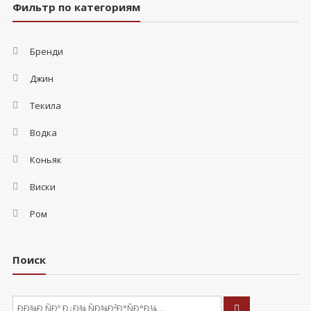
Фильтр по категориям
Бренди
Джин
Текила
Водка
Коньяк
Виски
Ром
Поиск
ÐÑÐºÐ°ÑÑ: