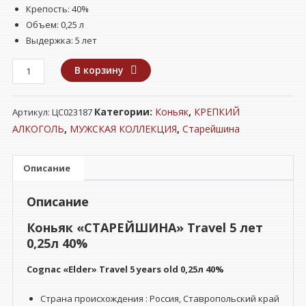
Крепость: 40%
Объем: 0,25 л
Выдержка: 5 лет
Количество
В корзину
товара
Коньяк
Категории:
Коньяк
,
КРЕПКИЙ
Артикул:
ЦС023187
"СТАРЕЙШИНА"
Travel
АЛКОГОЛЬ
,
МУЖСКАЯ КОЛЛЕКЦИЯ
,
Старейшина
5
лет
Описание
0,25л
40%
Описание
Коньяк «СТАРЕЙШИНА» Travel 5 лет
0,25л 40%
Cognac «Elder» Travel 5 years old 0,25л 40%
Страна происхождения : Россия, Ставропольский край