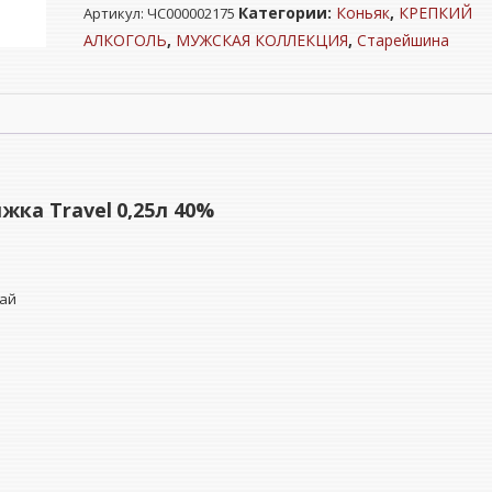
Категории:
Коньяк
,
КРЕПКИЙ
Артикул:
ЧС000002175
"СТАРЕЙШИНА"
КВ
АЛКОГОЛЬ
,
МУЖСКАЯ КОЛЛЕКЦИЯ
,
Старейшина
7
лет
фляжка
Travel
0,25л
40%
жка Travel
0,25л 40%
рай