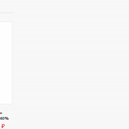
»
 40%
0
₽