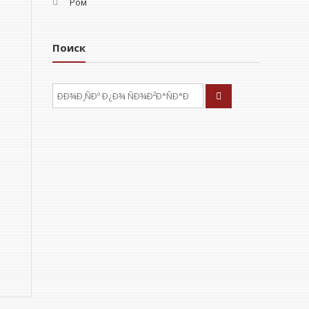
Ром
Поиск
ÐÑÐºÐ°ÑÑ: