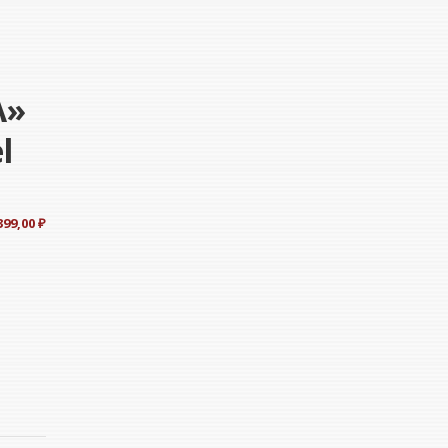
А»
l
399,00
₽