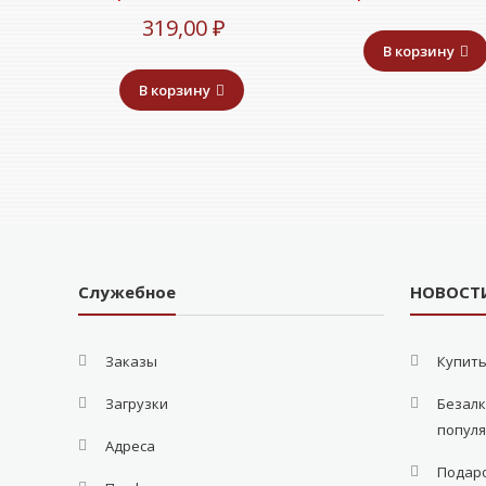
Текущая
цена
319,00
₽
В корзину
цена:
составляла
В корзину
319,00 ₽.
349,00 ₽.
Служебное
НОВОСТ
Заказы
Купить
Загрузки
Безалк
попул
Адреса
Подаро