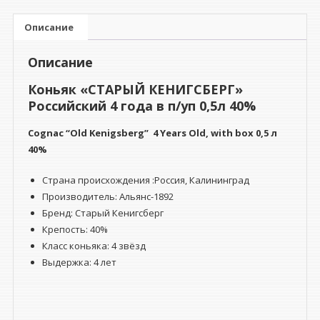
4
года
Описание
в
п/
Описание
уп
0,5л
Коньяк «СТАРЫЙ КЕНИГСБЕРГ»
40%
Российский 4 года в п/уп 0,5л 40%
Cognac “Old Kenigsberg” 4 Years Old,
with box
0,5 л
40%
Страна происхождения :Россия, Калининград
Производитель: Альянс-1892
Бренд: Старый Кенигсберг
Крепость: 40%
Класс коньяка: 4 звёзд
Выдержка: 4 лет