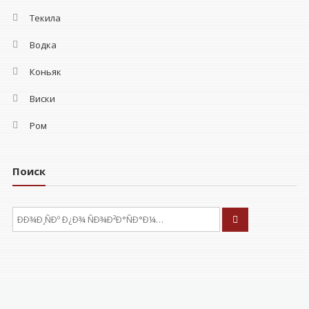
Текила
Водка
Коньяк
Виски
Ром
Поиск
ÐÑÐºÐ°ÑÑ: