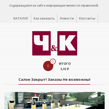
Перейти
Содержащаяся на сайте информация является справочной.
к
содержимому
КАТАЛОГ
Как заказать
Новости
Контакты
WINE
0
ИТОГО
CELLAR
0,00 ₽
Салон
Салон Закрыт! Заказы Не возможны!
дегустации