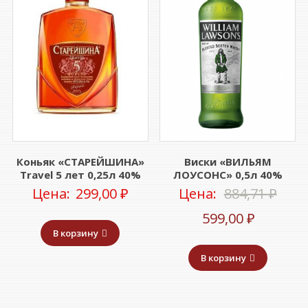
Коньяк «СТАРЕЙШИНА»
Виски «ВИЛЬЯМ
Travel 5 лет 0,25л 40%
ЛОУСОНС» 0,5л 40%
Пер
Цена:
299,00
₽
Цена:
884,71
₽
Текуща
цен
599,00
₽
В корзину
цена:
сост
В корзину
599,00 ₽
884,7