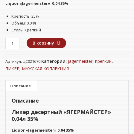
Liquor «Jagermeister» 0,04 35%
Крепость: 35%
Объем: 0,04л
Стиль: Крепкий
Количество
В корзину
товара
Ликер
Категории:
Jagermeister
,
Крепкий
,
Артикул:
ЦС021670
десертный
"ЯГЕРМАЙСТЕР"
ЛИКЁР
,
МУЖСКАЯ КОЛЛЕКЦИЯ
0,04л
35%
Описание
Описание
Ликер десертный «ЯГЕРМАЙСТЕР»
0,04л 35%
Liquor «Jagermeister» 0,04 35%