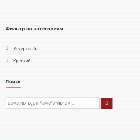
Фильтр по категориям
Десертный
Крепкий
Поиск
ÐÑÐºÐ°ÑÑ: