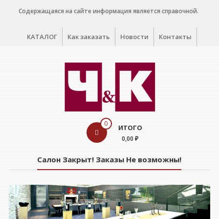
Перейти
Содержащаяся на сайте информация является справочной.
к
содержимому
КАТАЛОГ
Как заказать
Новости
Контакты
WINE
0
ИТОГО
CELLAR
0,00 ₽
Салон
Салон Закрыт! Заказы Не возможны!
дегустации