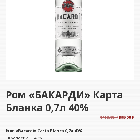
Ром «БАКАРДИ» Карта
Бланка 0,7л 40%
Первонач
Те
1418,08
₽
999,00
₽
цена
це
Rum «Bacardi»
Carta Blanca
0,7л 40%
составля
999
• Крепость: — 40%
1418,08 ₽.