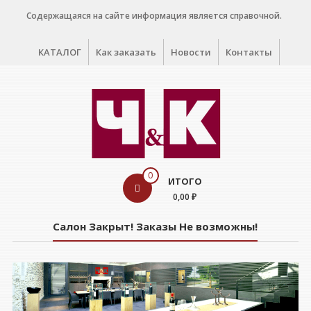
Перейти
Содержащаяся на сайте информация является справочной.
к
содержимому
КАТАЛОГ
Как заказать
Новости
Контакты
WINE
0
ИТОГО
CELLAR
0,00 ₽
Салон
Салон Закрыт! Заказы Не возможны!
дегустации