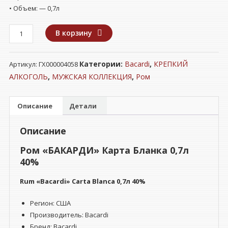
• Объем: — 0,7л
Количество
В корзину
товара
Ром
Категории:
Bacardi
,
КРЕПКИЙ
Артикул:
ГХ000004058
"БАКАРДИ"
Карта
АЛКОГОЛЬ
,
МУЖСКАЯ КОЛЛЕКЦИЯ
,
Ром
Бланка
0,7л
Описание
Детали
40%
Описание
Ром «БАКАРДИ» Карта Бланка 0,7л
40%
Rum «Bacardi»
Carta Blanca
0,7л 40%
Регион: США
Производитель: Bacardi
Бренд: Bacardi