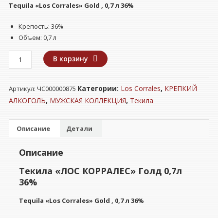
Tequila «Los Corrales» Gold , 0,7 л 36%
Крепость: 36%
Объем: 0,7 л
Количество
В корзину
товара
Текила
Категории:
Los Corrales
,
КРЕПКИЙ
Артикул:
ЧС000000875
"ЛОС
КОРРАЛЕС"
АЛКОГОЛЬ
,
МУЖСКАЯ КОЛЛЕКЦИЯ
,
Текила
Голд
0,7л
Описание
Детали
36%
Описание
Текила «ЛОС КОРРАЛЕС» Голд 0,7л
36%
Tequila «Los Corrales» Gold , 0,7 л 36%