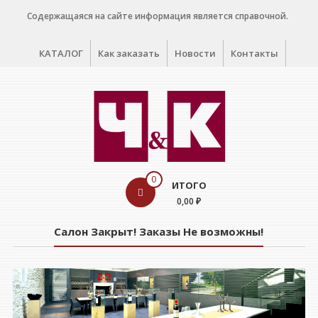
Перейти
Содержащаяся на сайте информация является справочной.
к
содержимому
КАТАЛОГ
Как заказать
Новости
Контакты
WINE
0
ИТОГО
CELLAR
0,00 ₽
Салон
Салон Закрыт! Заказы Не возможны!
дегустации