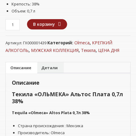
Крепость: 38%
Объем: 0,7 л
Количество
В корзину
товара
Текила
Категорий:
Olmeca
,
КРЕПКИЙ
Артикул:
ГХ000001439
"ОЛЬМЕКА"
Альтос
АЛКОГОЛЬ
,
МУЖСКАЯ КОЛЛЕКЦИЯ
,
Текила
,
ЦЕНА ДНЯ
Плата
0,7л
Описание
Детали
38%
Описание
Текила «ОЛЬМЕКА» Альтос Плата 0,7л
38%
Tequila «Olmeca» Altos Plata 0,7л 38%
Страна происхождения : Мексика
Производитель: Olmeca