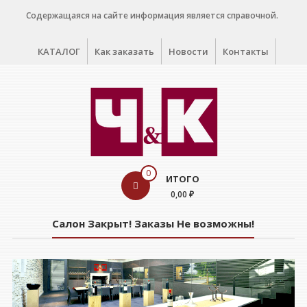
Перейти
Содержащаяся на сайте информация является справочной.
к
содержимому
КАТАЛОГ
Как заказать
Новости
Контакты
WINE
0
ИТОГО
CELLAR
0,00 ₽
Салон
Салон Закрыт! Заказы Не возможны!
дегустации