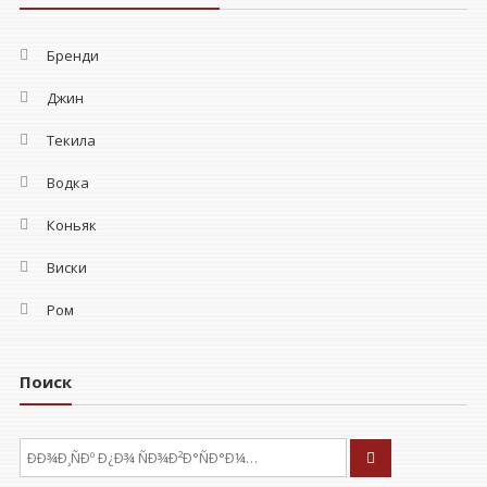
Бренди
Джин
Текила
Водка
Коньяк
Виски
Ром
Поиск
ÐÑÐºÐ°ÑÑ: