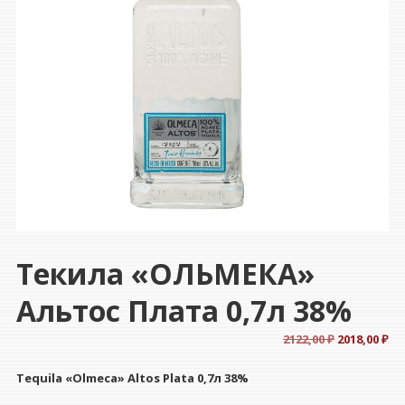
Текила «ОЛЬМЕКА»
Альтос Плата 0,7л 38%
Первонач
Те
2122,00
₽
2018,00
₽
цена
це
Tequila «Olmeca» Altos Plata 0,7л 38%
составлял
201
2122,00 ₽.