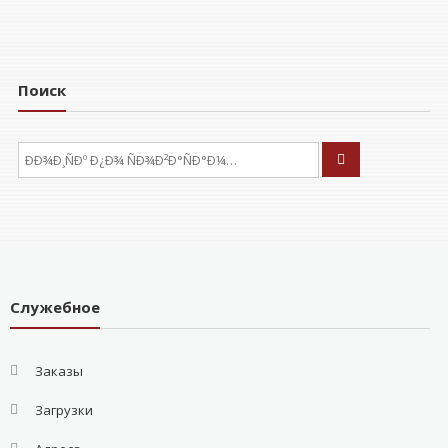
Поиск
ÐÑÐºÐ°ÑÑ:
Служебное
Заказы
Загрузки