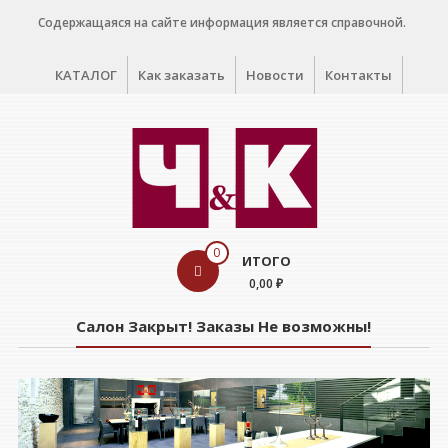
Перейти
Содержащаяся на сайте информация является справочной.
к
содержимому
КАТАЛОГ
Как заказать
Новости
Контакты
WINE
0
ИТОГО
CELLAR
0,00 ₽
Салон
Салон Закрыт! Заказы Не возможны!
дегустации