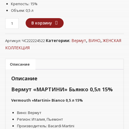
Крепость: 15%
Объем: 0,5 л
Количество
В корзину
товара
Вермут
Категории:
Вермут
,
ВИНО
,
ЖЕНСКАЯ
Артикул:
ЧС222224522
"МАРТИНИ"
Бьянко
КОЛЛЕКЦИЯ
0,5л
15%
Описание
Описание
Вермут «МАРТИНИ» Бьянко 0,5л 15%
Vermouth «Martini» Bianco 0,5 л 15%
Вино: Вермут
Регион: Италия, Пьемонт
Производитель: Bacardi Martini