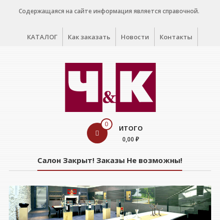
Перейти
Содержащаяся на сайте информация является справочной.
к
содержимому
КАТАЛОГ
Как заказать
Новости
Контакты
WINE
0
ИТОГО
CELLAR
0,00 ₽
Салон
Салон Закрыт! Заказы Не возможны!
дегустации