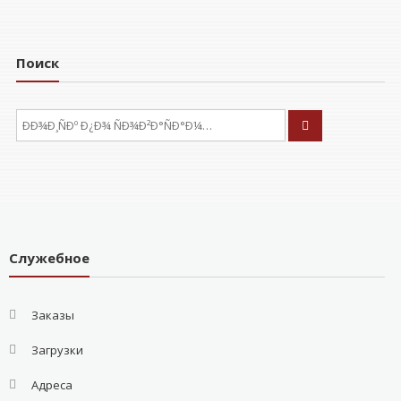
Поиск
ÐÑÐºÐ°ÑÑ:
Служебное
Заказы
Загрузки
Адреса