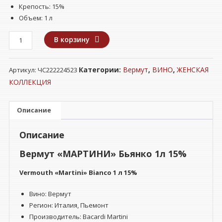
Крепость: 15%
Объем: 1 л
Количество
В корзину
товара
Вермут
Категории:
Вермут
,
ВИНО
,
ЖЕНСКАЯ
Артикул:
ЧС222224523
"МАРТИНИ"
Бьянко
КОЛЛЕКЦИЯ
1л
15%
Описание
Описание
Вермут «МАРТИНИ» Бьянко 1л 15%
Vermouth
«Martini» Bianco 1 л 15%
Вино: Вермут
Регион: Италия, Пьемонт
Производитель: Bacardi Martini