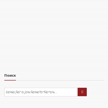
Поиск
ÐÑÐºÐ°ÑÑ: