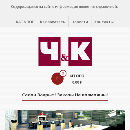
Перейти
Содержащаяся на сайте информация является справочной.
к
содержимому
КАТАЛОГ
Как заказать
Новости
Контакты
WINE
0
ИТОГО
CELLAR
0,00 ₽
Салон
Салон Закрыт! Заказы Не возможны!
дегустации