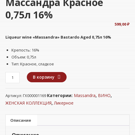
Массандра Красное
0,75л 16%
599,00
₽
Liqueur wine «Massandra» Bastardo Aged 0,75л 16%
Крепость: 16%
Объем: 0,75л
Тип: Красное, сладкое
Количество
В корзину
товара
Винный
Категории:
Massandra
,
ВИНО
,
Артикул:
ГХ000001169
напиток
(вино
ЖЕНСКАЯ КОЛЛЕКЦИЯ
,
Ликерное
ликерное)
"МАССАНДРА"
Описание
Бастардо
Массандра