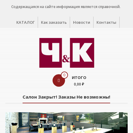
Перейти
Содержащаяся на сайте информация является справочной.
к
содержимому
КАТАЛОГ
Как заказать
Новости
Контакты
WINE
0
ИТОГО
CELLAR
0,00 ₽
Салон
Салон Закрыт! Заказы Не возможны!
дегустации