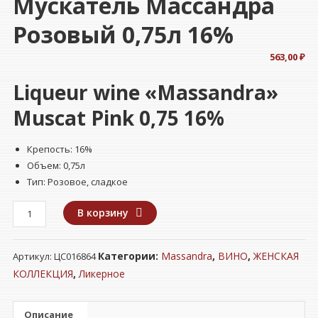
Мускатель Массандра
Розовый 0,75л 16%
563,00
₽
Liqueur wine «Massandra»
Muscat Pink 0,75 16%
Крепость: 16%
Объем: 0,75л
Тип: Розовое, сладкое
Количество
В корзину
товара
Винный
Категории:
Massandra
,
ВИНО
,
ЖЕНСКАЯ
Артикул:
ЦС016864
напиток
(вино
КОЛЛЕКЦИЯ
,
Ликерное
ликерное)
"МАССАНДРА"
Описание