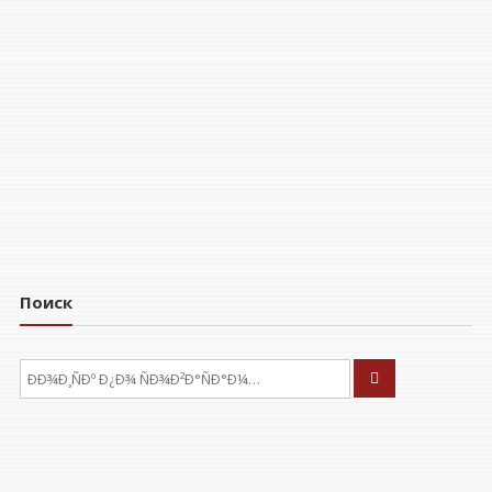
Поиск
ÐÑÐºÐ°ÑÑ: