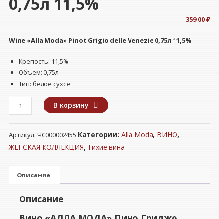
0,75л 11,5%
359,00
₽
Wine
«Alla Moda» Pinot Grigio delle Venezie 0,75л 11,5%
Крепость: 11,5%
Объем: 0,75л
Тип: белое сухое
Количество
В корзину
товара
Вино
Категории:
Alla Moda
,
ВИНО
,
Артикул:
ЧС000002455
"АЛЛА
МОДА"
ЖЕНСКАЯ КОЛЛЕКЦИЯ
,
Тихие вина
Пино
Гриджо
Описание
делле
Венеция
Описание
белое
сухое
Вино «АЛЛА МОДА» Пино Гриджо