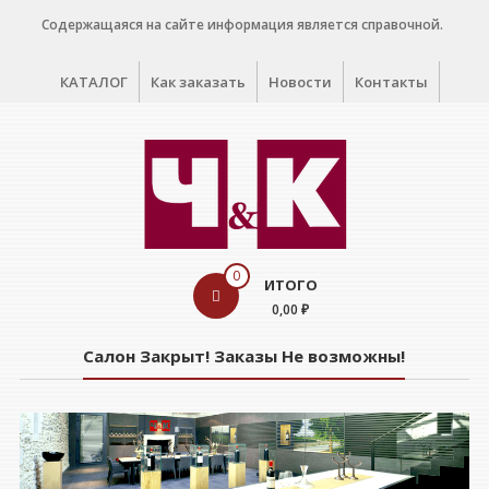
Перейти
Содержащаяся на сайте информация является справочной.
к
содержимому
КАТАЛОГ
Как заказать
Новости
Контакты
WINE
0
ИТОГО
CELLAR
0,00 ₽
Салон
Салон Закрыт! Заказы Не возможны!
дегустации