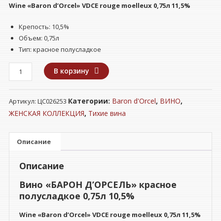
Wine
«
Baron d’Orcel
» VDCE rouge moelleux
0,75л 11,5%
Крепость: 10,5%
Объем: 0,75л
Тип: красное полусладкое
Количество
В корзину
товара
Вино
Категории:
Baron d'Orcel
,
ВИНО
,
Артикул:
ЦС026253
"БАРОН
Д’ОРСЕЛЬ"
ЖЕНСКАЯ КОЛЛЕКЦИЯ
,
Тихие вина
красное
полусладкое
Описание
0,75л
10,5%
Описание
Вино «БАРОН Д’ОРСЕЛЬ» красное
полусладкое 0,75л 10,5%
Wine
«
Baron d’Orcel
» VDCE rouge moelleux
0,75л 11,5%