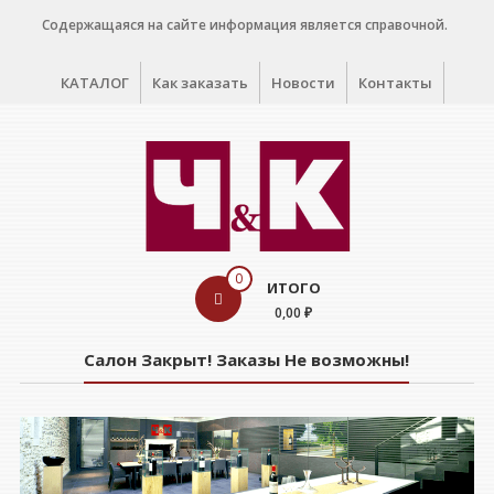
Перейти
Содержащаяся на сайте информация является справочной.
к
содержимому
КАТАЛОГ
Как заказать
Новости
Контакты
WINE
0
ИТОГО
CELLAR
0,00 ₽
Салон
Салон Закрыт! Заказы Не возможны!
дегустации