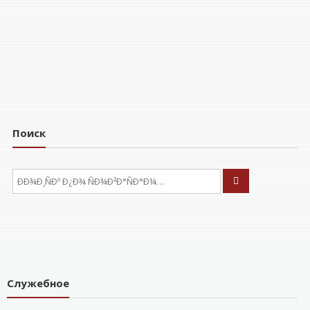
Поиск
ÐÑÐºÐ°ÑÑ:
Служебное