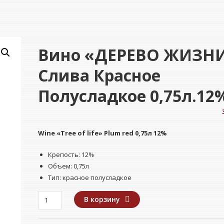
Вино «ДЕРЕВО ЖИЗН
Слива Красное
Полусладкое 0,75л.12
Wine
«Tree of life» Plum red
0,75л 12%
Крепость: 12%
Объем: 0,75л
Тип: красное полусладкое
Количество
В корзину
товара
Вино