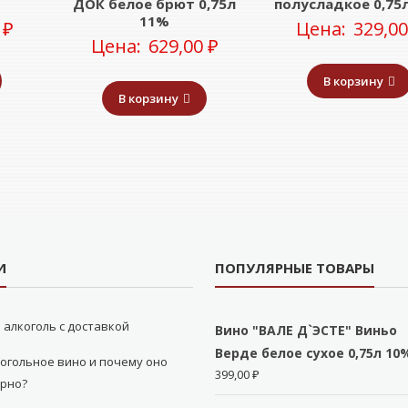
ДОК белое брют 0,75л
полусладкое 0,75
11%
0
₽
Цена:
329,0
Цена:
629,00
₽
В корзину
В корзину
И
ПОПУЛЯРНЫЕ ТОВАРЫ
 алкоголь с доставкой
Вино "ВАЛЕ Д`ЭСТЕ" Виньо
Верде белое сухое 0,75л 10
огольное вино и почему оно
399,00
₽
ярно?