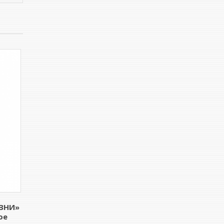
ЗНИ»
ое