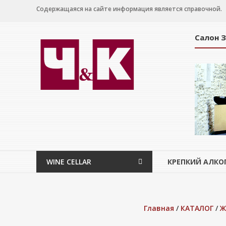
Перейти
Содержащаяся на сайте информация является справочной.
к
содержимому
Салон 
WINE
CELLAR
Салон
дегустации
WINE CELLAR
КРЕПКИЙ АЛКО
Главная
/
КАТАЛОГ
/
Ж