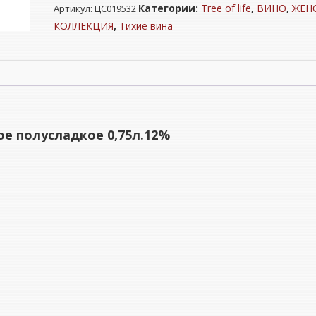
Категории:
Tree of life
,
ВИНО
,
ЖЕН
Артикул:
ЦС019532
"ДЕРЕВО
ЖИЗНИ"
КОЛЛЕКЦИЯ
,
Тихие вина
Слива
красное
полусладкое
0,75л.12%
е полусладкое 0,75л.12%