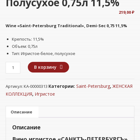
Полусухое 0,75л 11,5%
219,00
₽
Wine «Saint-Petersburg Traditional», Demi-Sec
0,75 11,5%
Крепость: 11,5%
Объем: 0,75л
Тип: Игристое-белое, полусухое
Количество
В корзину
товара
Вино
Категории:
Saint-Petersburg
,
ЖЕНСКАЯ
Артикул:
КА-00000313
игристое
"САНКТЪ-
КОЛЛЕКЦИЯ
,
Игристое
ПЕТЕРБУРГЪ"
Традиционное
Описание
белое
полусухое
Описание
0,75л
11,5%
Вино игристое «САНКТЪ-ПЕТЕРБУРГЪ»