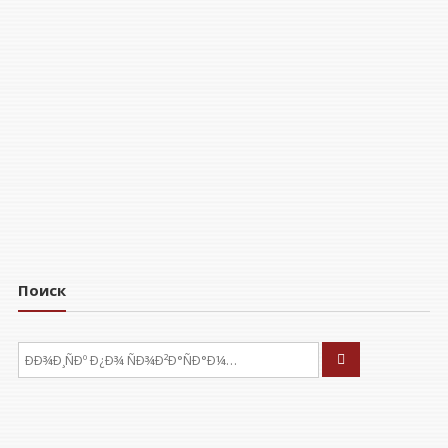
Поиск
ÐÑÐºÐ°ÑÑ: