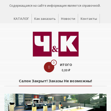
Перейти
Содержащаяся на сайте информация является справочной.
к
содержимому
КАТАЛОГ
Как заказать
Новости
Контакты
WINE
0
ИТОГО
CELLAR
0,00 ₽
Салон
Салон Закрыт! Заказы Не возможны!
дегустации