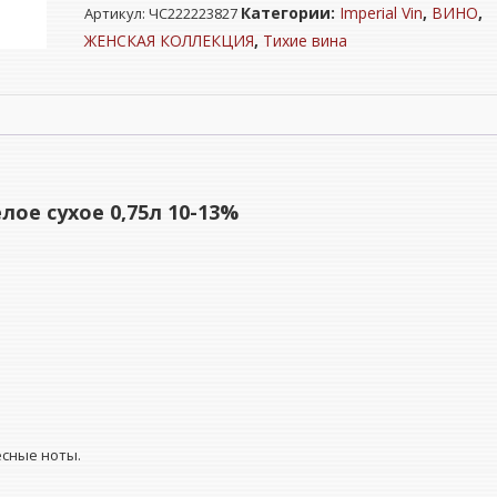
Категории:
Imperial Vin
,
ВИНО
,
Артикул:
ЧС222223827
"ИМПЕРИАЛ
ВИН"
ЖЕНСКАЯ КОЛЛЕКЦИЯ
,
Тихие вина
Совиньон
белое
сухое
0,75л
10-
13%
е сухое 0,75л 10-13%
есные ноты.