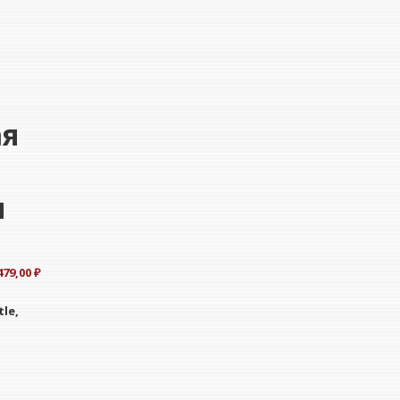
ая
я
479,00
₽
tle,