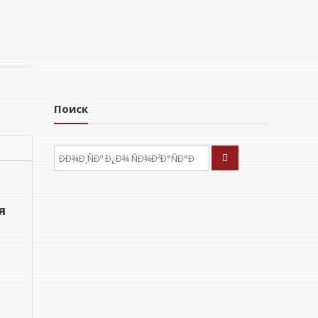
Поиск
ÐÑÐºÐ°ÑÑ:
я