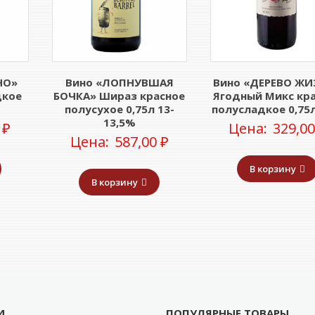
НО»
Вино «ЛОПНУВШАЯ
Вино «ДЕРЕВО ЖИ
дкое
БОЧКА» Шираз красное
Ягодный Микс кр
полусухое 0,75л 13-
полусладкое 0,75
13,5%
0
₽
Цена:
329,0
Цена:
587,00
₽
В корзину
В корзину
И
ПОПУЛЯРНЫЕ ТОВАРЫ