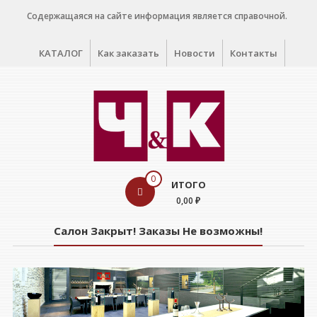
Перейти
Содержащаяся на сайте информация является справочной.
к
содержимому
КАТАЛОГ
Как заказать
Новости
Контакты
WINE
0
ИТОГО
CELLAR
0,00 ₽
Салон
Салон Закрыт! Заказы Не возможны!
дегустации