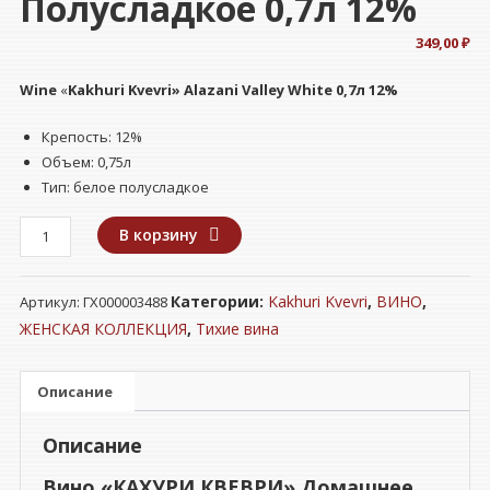
Полусладкое 0,7л 12%
349,00
₽
Wine
«
Kakhuri Kvevri» Alazani Valley White 0,7л 12%
Крепость: 12%
Объем: 0,75л
Тип: белое полусладкое
Количество
В корзину
товара
Вино
Категории:
Kakhuri Kvevri
,
ВИНО
,
Артикул:
ГХ000003488
"КАХУРИ
КВЕВРИ"
ЖЕНСКАЯ КОЛЛЕКЦИЯ
,
Тихие вина
Домашнее
Алазанская
Описание
Долина
белое
Описание
полусладкое
0,7л
Вино «КАХУРИ КВЕВРИ» Домашнее