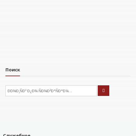
Поиск
ÐÑÐºÐ°ÑÑ:
Служебное