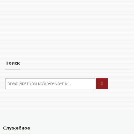
Поиск
ÐÑÐºÐ°ÑÑ:
Служебное