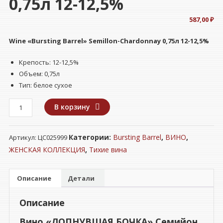
0,75л 12-12,5%
587,00
₽
Wine «Bursting Barrel» Semillon-Chardonnay 0,75л 12-12,5%
Крепость: 12-12,5%
Объем: 0,75л
Тип: белое сухое
Количество
В корзину
товара
Вино
Категории:
Bursting Barrel
,
ВИНО
,
Артикул:
ЦС025999
"ЛОПНУВШАЯ
БОЧКА"
ЖЕНСКАЯ КОЛЛЕКЦИЯ
,
Тихие вина
Семийон
Шардоне
Описание
Детали
белое
сух
Описание
0,75л
12-
Вино «ЛОПНУВШАЯ БОЧКА» Семийон