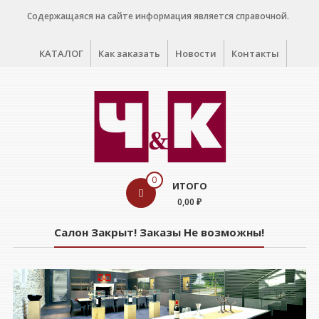
Перейти
Содержащаяся на сайте информация является справочной.
к
содержимому
КАТАЛОГ
Как заказать
Новости
Контакты
WINE
0
ИТОГО
CELLAR
0,00 ₽
Салон
Салон Закрыт! Заказы Не возможны!
дегустации