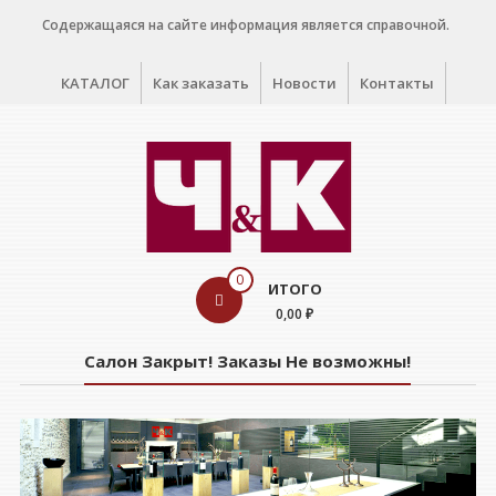
Перейти
Содержащаяся на сайте информация является справочной.
к
содержимому
КАТАЛОГ
Как заказать
Новости
Контакты
WINE
0
ИТОГО
CELLAR
0,00 ₽
Салон
Салон Закрыт! Заказы Не возможны!
дегустации