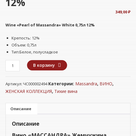
12%
349,00
₽
Wine «Pearl of Massandra» White 0,75л 12%
Крепость: 12%
Объем: 0,75л
Тип:Белое, полусладкое
Количество
В корзину
товара
Вино
Категории:
Massandra
,
ВИНО
,
Артикул:
ЧС000002494
"МАССАНДРА"
Жемчужина
ЖЕНСКАЯ КОЛЛЕКЦИЯ
,
Тихие вина
Массандры
белое
Описание
полусладкое
0,75л
Описание
12%
Вино «МАССАНДРА» Жемчужина