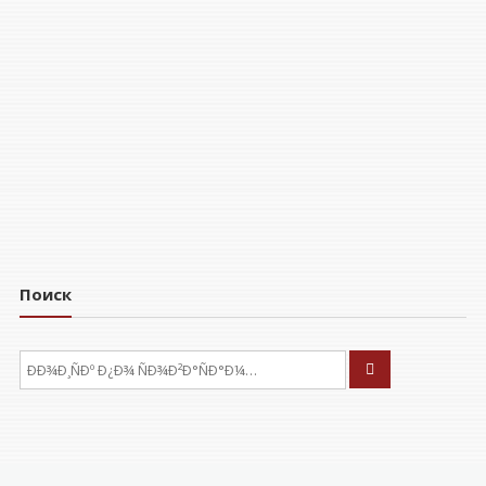
Поиск
ÐÑÐºÐ°ÑÑ: