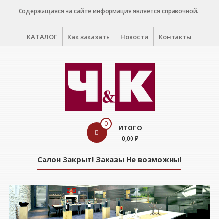
Перейти
Содержащаяся на сайте информация является справочной.
к
содержимому
КАТАЛОГ
Как заказать
Новости
Контакты
WINE
0
ИТОГО
CELLAR
0,00 ₽
Салон
Салон Закрыт! Заказы Не возможны!
дегустации