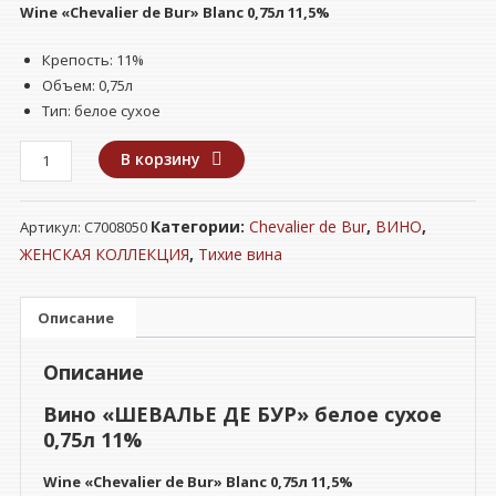
Wine
«Chevalier de Bur» Blanc
0,75л 11,5%
Крепость: 11%
Объем: 0,75л
Тип: белое сухое
Количество
В корзину
товара
Вино
Категории:
Chevalier de Bur
,
ВИНО
,
Артикул:
С7008050
"ШЕВАЛЬЕ
ДЕ
ЖЕНСКАЯ КОЛЛЕКЦИЯ
,
Тихие вина
БУР"
белое
Описание
сухое
0,75л
Описание
11%
Вино «ШЕВАЛЬЕ ДЕ БУР» белое сухое
0,75л 11%
Wine
«Chevalier de Bur» Blanc
0,75л 11,5%