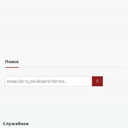
Поиск
ÐÑÐºÐ°ÑÑ:
Служебное