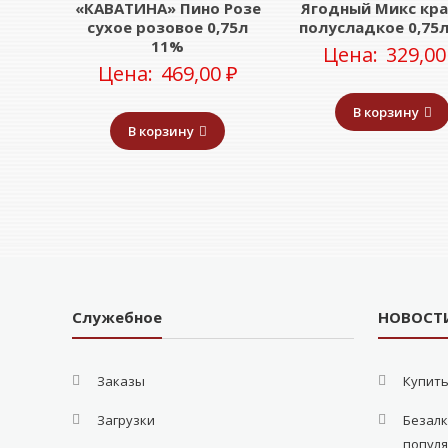
«КАВАТИНА» Пино Розе
Ягодный Микс кра
сухое розовое 0,75л
полусладкое 0,75
11%
Цена:
329,0
Цена:
469,00
₽
В корзину
В корзину
Служебное
НОВОСТ
Заказы
Купить
Загрузки
Безалк
попул