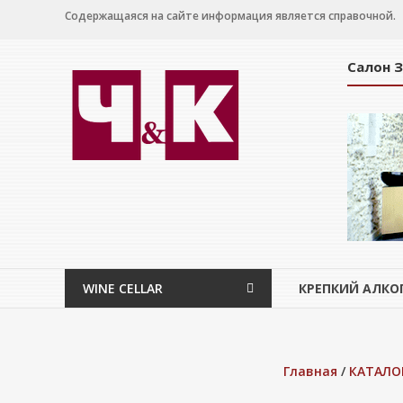
Перейти
Содержащаяся на сайте информация является справочной.
к
содержимому
Салон 
WINE
CELLAR
Салон
дегустации
WINE CELLAR
КРЕПКИЙ АЛКО
Главная
/
КАТАЛО