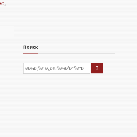
НО
,
Поиск
ÐÑÐºÐ°ÑÑ: