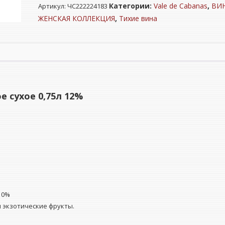
Категории:
Vale de Cabanas
,
ВИ
Артикул:
ЧС222224183
"
ВАЛЕ
ЖЕНСКАЯ КОЛЛЕКЦИЯ
,
Тихие вина
ДЕ
КАБАНАС"
Тежу
белое
сухое
0,75л
 сухое 0,75л 12%
12%
 10%
и экзотические фрукты.