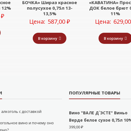
сное
БОЧКА» Шираз красное
«КАВАТИНА» Прос
л 12%
полусухое 0,75л 13-
ДОК белое брют 
13,5%
11%
0
₽
Цена:
587,00
₽
Цена:
629,0
В корзину
В корзину
И
ПОПУЛЯРНЫЕ ТОВАРЫ
 алкоголь с доставкой
Вино "ВАЛЕ Д`ЭСТЕ" Виньо
Верде белое сухое 0,75л 10
огольное вино и почему оно
399,00
₽
ярно?