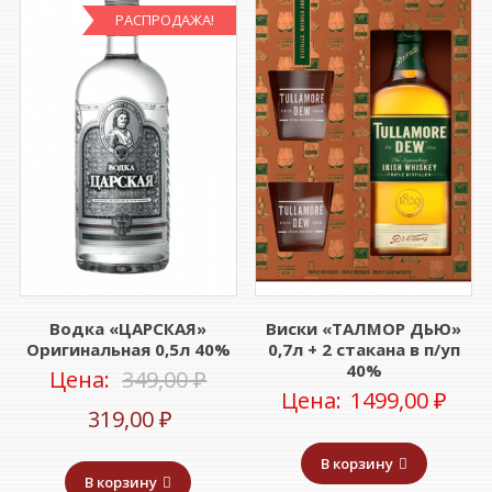
РАСПРОДАЖА!
Водка «ЦАРСКАЯ»
Виски «ТАЛМОР ДЬЮ»
Оригинальная 0,5л 40%
0,7л + 2 стакана в п/уп
40%
Первоначальная
Цена:
349,00
₽
Цена:
1499,00
₽
Текущая
цена
319,00
₽
цена:
составляла
В корзину
В корзину