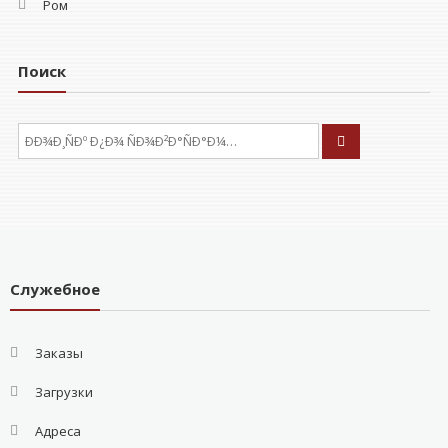
Ром
Поиск
ÐÑÐºÐ°ÑÑ:
Служебное
Заказы
Загрузки
Адреса