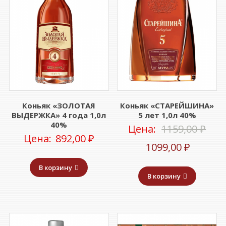
Коньяк «ЗОЛОТАЯ
Коньяк «СТАРЕЙШИНА»
ВЫДЕРЖКА» 4 года 1,0л
5 лет 1,0л 40%
40%
Пер
Цена:
1159,00
₽
Цена:
892,00
₽
Текущ
цен
1099,00
₽
цена:
сос
В корзину
В корзину
1099,00
1159