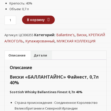
Крепость: 40%
Объем: 0,7 л
Количество
В корзину
товара
Виски
Категорий:
Ballantine's
,
Виски
,
КРЕПКИЙ
Артикул:
ЦС006355
"БАЛЛАНТАЙНС"
Файнест
АЛКОГОЛЬ
,
Купажированный
,
МУЖСКАЯ КОЛЛЕКЦИЯ
0,7л
40%
Описание
Детали
Описание
Виски «БАЛЛАНТАЙНС» Файнест, 0,7л
40%
Scottish Whisky
Ballantines Finest 0,7л 40%
Страна происхождения : Соединенное Королевство
Великобритании и Северной Ирландии