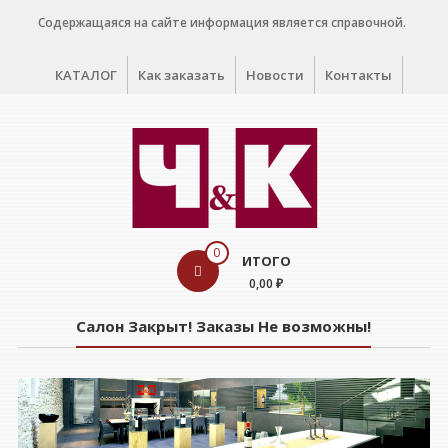
Перейти
Содержащаяся на сайте информация является справочной.
к
содержимому
КАТАЛОГ
Как заказать
Новости
Контакты
WINE
0
ИТОГО
CELLAR
0,00 ₽
Салон
Салон Закрыт! Заказы Не возможны!
дегустации