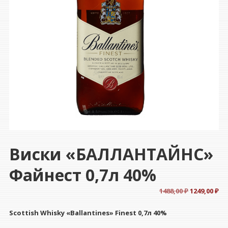
Виски «БАЛЛАНТАЙНС»
Файнест 0,7л 40%
Первонач
Те
1488,00
₽
1249,00
₽
цена
це
Scottish Whisky «Ballantines» Finest 0,7л 40%
составлял
124
1488,00 ₽.