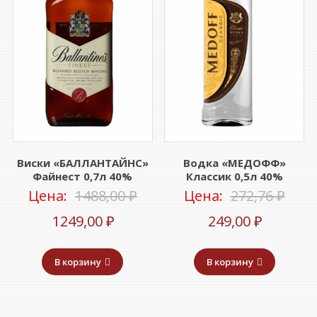
Виски «БАЛЛАНТАЙНС»
Водка «МЕДОФФ»
Файнест 0,7л 40%
Классик 0,5л 40%
Первоначальная
Пер
Цена:
1488,00
₽
Цена:
272,76
₽
Текущая
цена
Текуща
цен
1249,00
₽
249,00
₽
цена:
составляла
цена:
сост
В корзину
В корзину
1249,00 ₽.
1488,00 ₽.
249,00 ₽
272,7