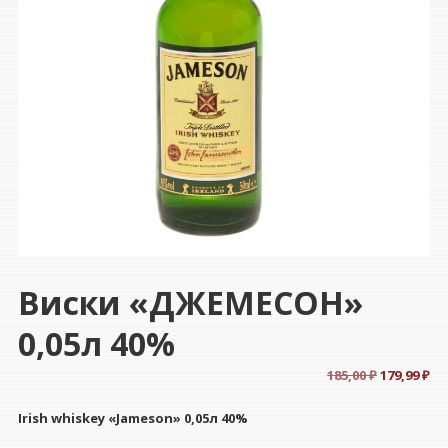
Виски «ДЖЕМЕСОН»
0,05л 40%
Первонач
Те
185,00
₽
179,99
₽
цена
це
Irish whiskey «Jameson» 0,05л 40%
составля
179
185,00 ₽.