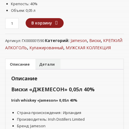
Крепость: 40%
Объем: 0,05 л
Количество
В корзину
товара
Виски
Категорий:
Jameson
,
Виски
,
КРЕПКИЙ
Артикул:
ГХ000001590
"ДЖЕМЕСОН"
0,05л
АЛКОГОЛЬ
,
Купажированный
,
МУЖСКАЯ КОЛЛЕКЦИЯ
40%
Описание
Детали
Описание
Виски «ДЖЕМЕСОН» 0,05л 40%
Irish whiskey «Jameson» 0,05л 40%
Страна происхождения : Ирландия
Производитель: Irish Distillers Limited
Бренд:
Jameson