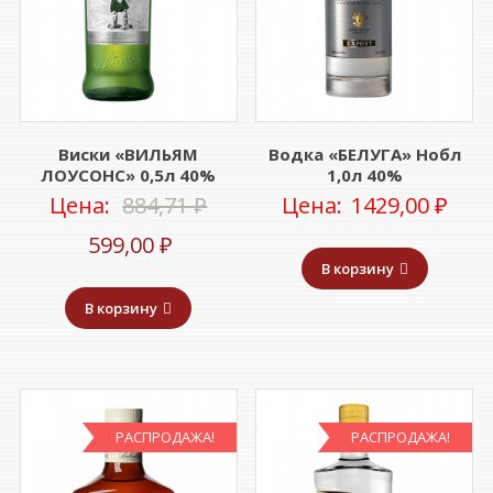
Виски «ВИЛЬЯМ
Водка «БЕЛУГА» Нобл
ЛОУСОНС» 0,5л 40%
1,0л 40%
Первоначальная
Цена:
884,71
₽
Цена:
1429,00
₽
Текущая
цена
599,00
₽
В корзину
цена:
составляла
В корзину
599,00 ₽.
884,71 ₽.
РАСПРОДАЖА!
РАСПРОДАЖА!