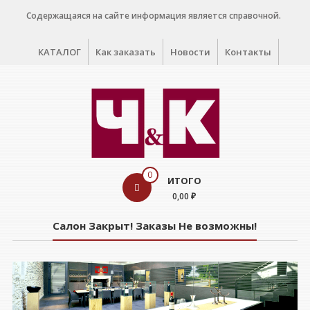
Перейти
Содержащаяся на сайте информация является справочной.
к
содержимому
КАТАЛОГ
Как заказать
Новости
Контакты
WINE
0
ИТОГО
CELLAR
0,00 ₽
Салон
Салон Закрыт! Заказы Не возможны!
дегустации