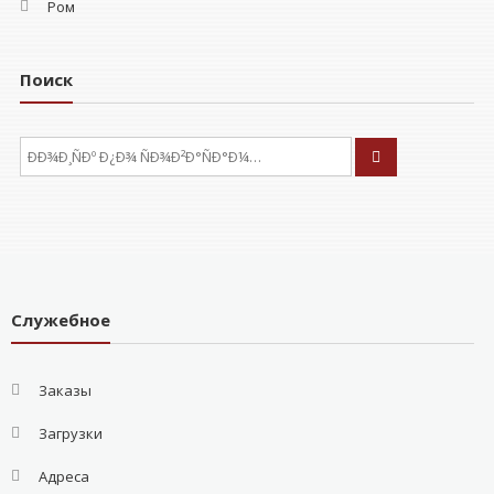
Ром
Поиск
ÐÑÐºÐ°ÑÑ:
Служебное
Заказы
Загрузки
Адреса