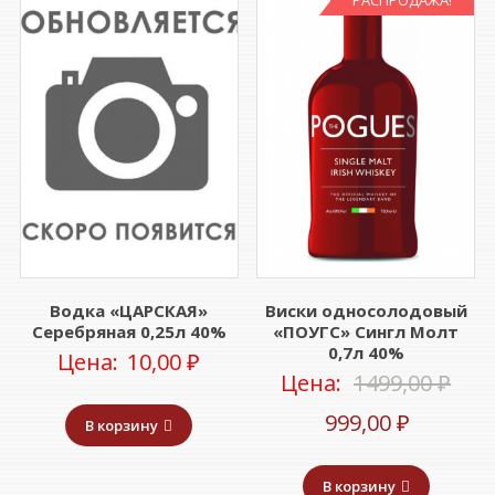
Водка «ЦАРСКАЯ»
Виски односолодовый
Серебряная 0,25л 40%
«ПОУГС» Сингл Молт
0,7л 40%
Цена:
10,00
₽
Пер
Цена:
1499,00
₽
Текуща
цен
999,00
₽
В корзину
цена:
сос
В корзину