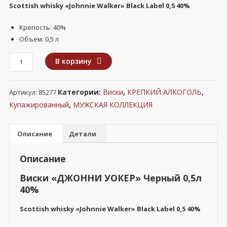
Scottish whisky «Johnnie Walker»
Black Label 0,5 40%
Крепость: 40%
Объем: 0,5 л
Количество
В корзину
товара
Виски
Категории:
Виски
,
КРЕПКИЙ АЛКОГОЛЬ
,
Артикул:
85277
"ДЖОННИ
УОКЕР"
Купажированный
,
МУЖСКАЯ КОЛЛЕКЦИЯ
Черный
0,5л
Описание
Детали
40%
Описание
Виски «ДЖОННИ УОКЕР» Черный 0,5л
40%
Scottish whisky «Johnnie Walker»
Black Label 0,5 40%