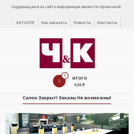
Перейти
Содержащаяся на сайте информация является справочной.
к
содержимому
КАТАЛОГ
Как заказать
Новости
Контакты
WINE
0
ИТОГО
CELLAR
0,00 ₽
Салон
Салон Закрыт! Заказы Не возможны!
дегустации