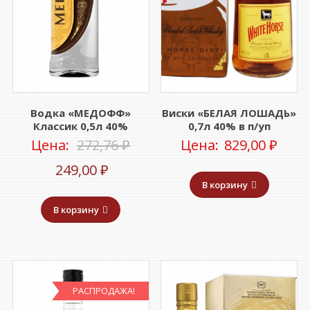
Водка «МЕДОФФ»
Виски «БЕЛАЯ ЛОШАДЬ»
Классик 0,5л 40%
0,7л 40% в п/уп
Первоначальная
Цена:
272,76
₽
Цена:
829,00
₽
Текущая
цена
249,00
₽
В корзину
цена:
составляла
В корзину
249,00 ₽.
272,76 ₽.
РАСПРОДАЖА!