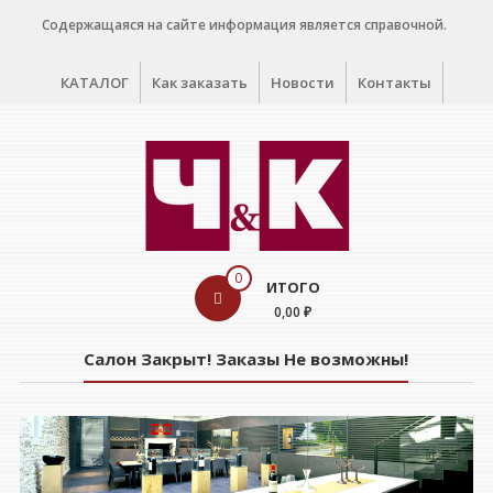
Перейти
Содержащаяся на сайте информация является справочной.
к
содержимому
КАТАЛОГ
Как заказать
Новости
Контакты
WINE
0
ИТОГО
CELLAR
0,00 ₽
Салон
Салон Закрыт! Заказы Не возможны!
дегустации