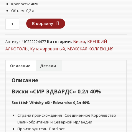
Крепость: 40%
Объем: 0,2 л
Количество
В корзину
товара
Виски
Категории:
Виски
,
КРЕПКИЙ
Артикул:
ЧС222224477
"СИР
ЭДВАРДС"
АЛКОГОЛЬ
,
Купажированный
,
МУЖСКАЯ КОЛЛЕКЦИЯ
0,2л
40%
Описание
Детали
Описание
Виски «СИР ЭДВАРДС» 0,2л 40%
Scottish Whisky «Sir Edwards» 0,2л 40%
Страна происхождения : Соединенное Королевство
Великобритании и Северной Ирландии
Производитель: Bardinet