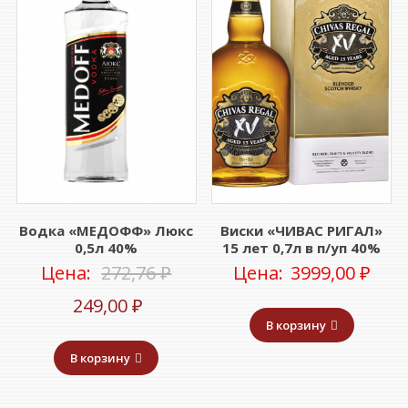
Водка «МЕДОФФ» Люкс
Виски «ЧИВАС РИГАЛ»
0,5л 40%
15 лет 0,7л в п/уп 40%
Первоначальная
Цена:
272,76
₽
Цена:
3999,00
₽
Текущая
цена
249,00
₽
В корзину
цена:
составляла
В корзину
249,00 ₽.
272,76 ₽.