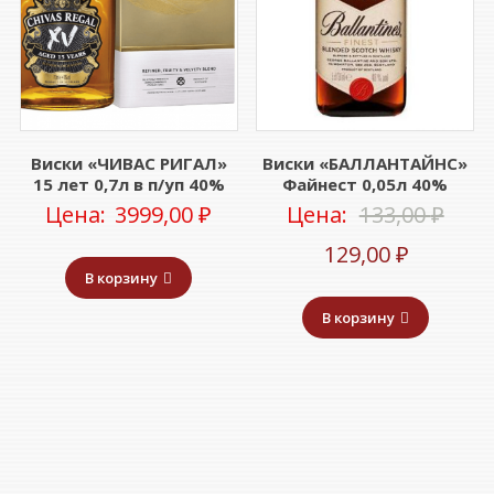
Виски «ЧИВАС РИГАЛ»
Виски «БАЛЛАНТАЙНС»
15 лет 0,7л в п/уп 40%
Файнест 0,05л 40%
Пер
Цена:
3999,00
₽
Цена:
133,00
₽
Текуща
цен
129,00
₽
В корзину
цена:
сост
В корзину
129,00 ₽
133,0