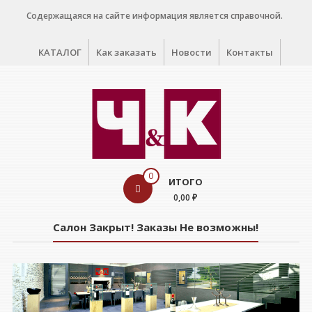
Перейти
Содержащаяся на сайте информация является справочной.
к
содержимому
КАТАЛОГ
Как заказать
Новости
Контакты
WINE
0
ИТОГО
CELLAR
0,00 ₽
Салон
Салон Закрыт! Заказы Не возможны!
дегустации