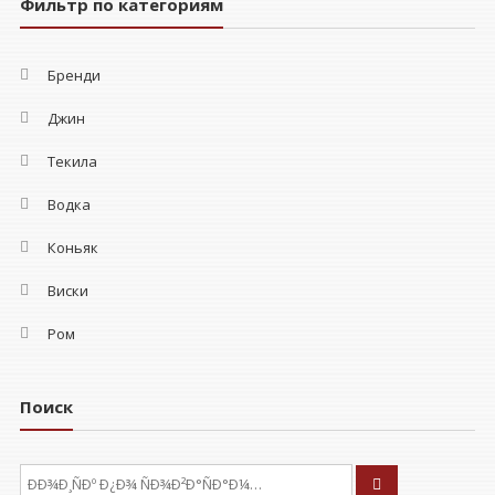
Фильтр по категориям
Бренди
Джин
Текила
Водка
Коньяк
Виски
Ром
Поиск
ÐÑÐºÐ°ÑÑ: