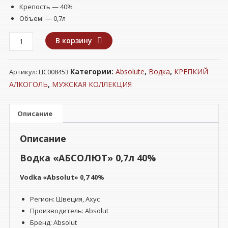
Крепость — 40%
Объем: — 0,7л
Количество
В корзину
товара
Водка
Категории:
Absolute
,
Водка
,
КРЕПКИЙ
Артикул:
ЦС008453
"АБСОЛЮТ"
0,7л
АЛКОГОЛЬ
,
МУЖСКАЯ КОЛЛЕКЦИЯ
40%
Описание
Описание
Водка «АБСОЛЮТ» 0,7л 40%
Vodka «Absolut» 0,7 40%
Регион:
Швеция, Ахус
Производитель: Absolut
Бренд: Absolut