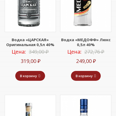
Водка «ЦАРСКАЯ»
Водка «МЕДОФФ» Люкс
Оригинальная 0,5л 40%
0,5л 40%
Первоначальная
Пер
Цена:
349,00
₽
Цена:
272,76
₽
Текущая
цена
Текуща
цен
319,00
₽
249,00
₽
цена:
составляла
цена:
сост
В корзину
В корзину
319,00 ₽.
349,00 ₽.
249,00 ₽
272,7