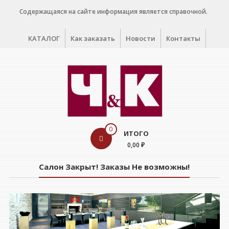
Перейти
Содержащаяся на сайте информация является справочной.
к
содержимому
КАТАЛОГ
Как заказать
Новости
Контакты
WINE
0
ИТОГО
CELLAR
0,00 ₽
Салон
Салон Закрыт! Заказы Не возможны!
дегустации