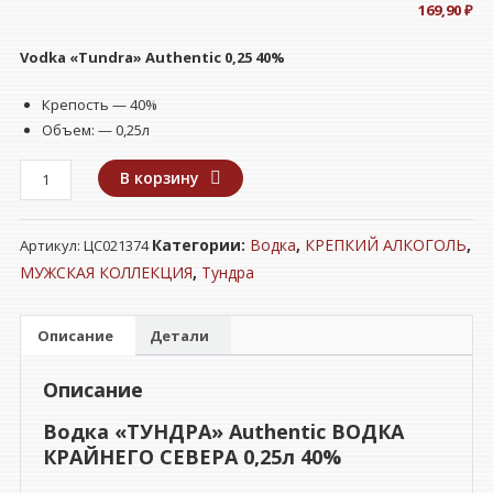
169,90
₽
Vodka «Tundra» Authentic 0,25 40%
Крепость — 40%
Объем: — 0,25л
Количество
В корзину
товара
Водка
Категории:
Водка
,
КРЕПКИЙ АЛКОГОЛЬ
,
Артикул:
ЦС021374
"ТУНДРА"
Authentic
МУЖСКАЯ КОЛЛЕКЦИЯ
,
Тундра
ВОДКА
КРАЙНЕГО
Описание
Детали
СЕВЕРА
0,25л
Описание
40%
Водка «ТУНДРА» Authentic ВОДКА
КРАЙНЕГО СЕВЕРА 0,25л 40%