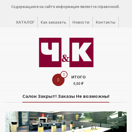
Перейти
Содержащаяся на сайте информация является справочной.
к
содержимому
КАТАЛОГ
Как заказать
Новости
Контакты
WINE
0
ИТОГО
CELLAR
0,00 ₽
Салон
Салон Закрыт! Заказы Не возможны!
дегустации