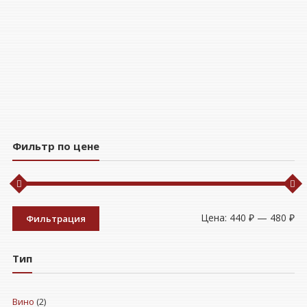
Фильтр по цене
Ми
Ма
Цена:
440 ₽
—
480 ₽
Фильтрация
це
це
Тип
Вино
(2)