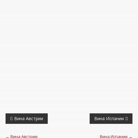
Навигация
Вина Австрии
Вина Испании
по
←
Вина Австрии
Вина Испании
→