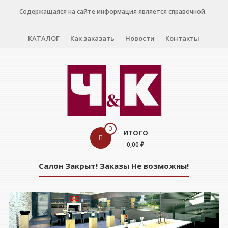
Перейти
Содержащаяся на сайте информация является справочной.
к
содержимому
КАТАЛОГ
Как заказать
Новости
Контакты
WINE
0
ИТОГО
CELLAR
0,00 ₽
Салон
Салон Закрыт! Заказы Не возможны!
дегустации