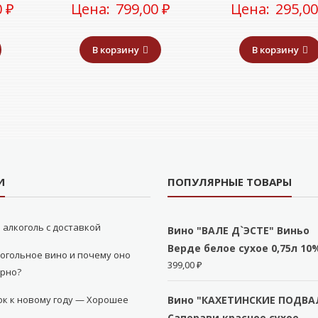
0
₽
Цена:
799,00
₽
Цена:
295,0
В корзину
В корзину
И
ПОПУЛЯРНЫЕ ТОВАРЫ
 алкоголь с доставкой
Вино "ВАЛЕ Д`ЭСТЕ" Виньо
Верде белое сухое 0,75л 10
огольное вино и почему оно
399,00
₽
ярно?
к к новому году — Хорошее
Вино "КАХЕТИНСКИЕ ПОДВА
Саперави красное сухое