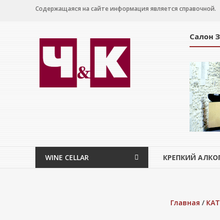
Перейти
Содержащаяся на сайте информация является справочной.
к
содержимому
Салон 
WINE
CELLAR
Салон
дегустации
WINE CELLAR
КРЕПКИЙ АЛКО
Главная
/
КАТ