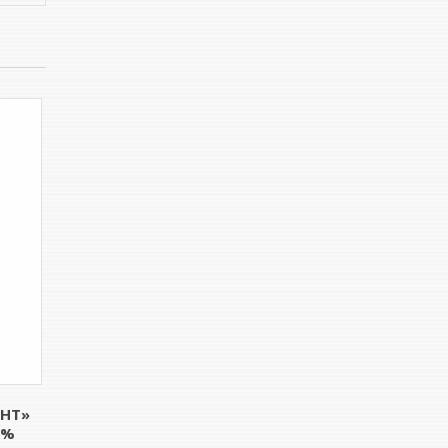
ЕНТ»
0%