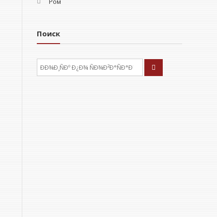
Ром
Поиск
ÐÑÐºÐ°ÑÑ: