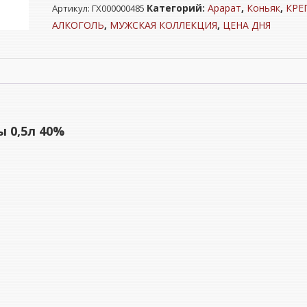
Категорий:
Арарат
,
Коньяк
,
КРЕ
Артикул:
ГХ000000485
армянский
"АРАРАТ"
АЛКОГОЛЬ
,
МУЖСКАЯ КОЛЛЕКЦИЯ
,
ЦЕНА ДНЯ
3
звезды
0,5л
40%
ы 0,5л 40%