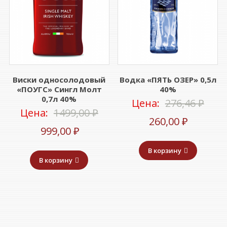
Виски односолодовый
Водка «ПЯТЬ ОЗЕР» 0,5л
«ПОУГС» Сингл Молт
40%
0,7л 40%
Пер
Цена:
276,46
₽
Первоначальная
Цена:
1499,00
₽
Текуща
цен
260,00
₽
Текущая
цена
999,00
₽
цена:
сост
цена:
составляла
В корзину
260,00 ₽
276,4
В корзину
999,00 ₽.
1499,00 ₽.