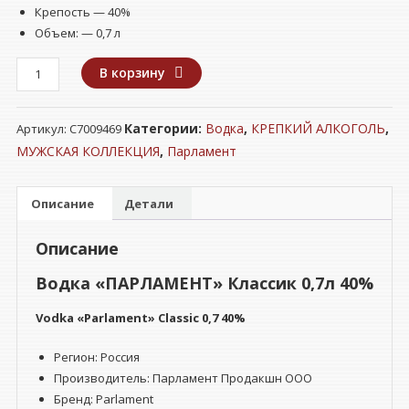
Крепость — 40%
Объем: — 0,7 л
Количество
В корзину
товара
Водка
Категории:
Водка
,
КРЕПКИЙ АЛКОГОЛЬ
,
Артикул:
С7009469
"ПАРЛАМЕНТ"
Классик
МУЖСКАЯ КОЛЛЕКЦИЯ
,
Парламент
0,7л
40%
Описание
Детали
Описание
Водка «ПАРЛАМЕНТ» Классик 0,7л 40%
Vodka «Parlament» Classic 0,7 40%
Регион: Россия
Производитель: Парламент Продакшн ООО
Бренд: Parlament