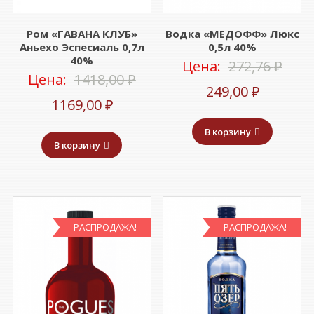
Ром «ГАВАНА КЛУБ»
Водка «МЕДОФФ» Люкс
Аньехо Эспесиаль 0,7л
0,5л 40%
40%
Пер
Цена:
272,76
₽
Первоначальная
Цена:
1418,00
₽
Текуща
цен
249,00
₽
Текущая
цена
1169,00
₽
цена:
сост
цена:
составляла
В корзину
249,00 ₽
272,7
В корзину
1169,00 ₽.
1418,00 ₽.
РАСПРОДАЖА!
РАСПРОДАЖА!