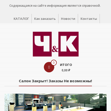
Перейти
Содержащаяся на сайте информация является справочной.
к
содержимому
КАТАЛОГ
Как заказать
Новости
Контакты
WINE
0
ИТОГО
CELLAR
0,00 ₽
Салон
Салон Закрыт! Заказы Не возможны!
дегустации