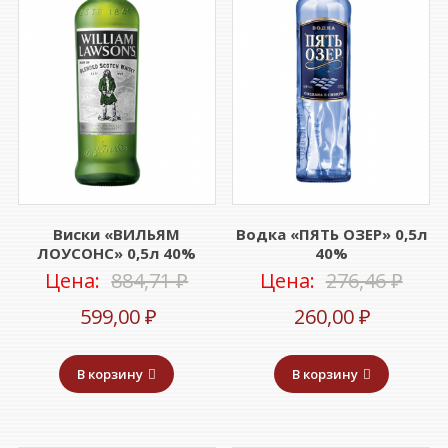
Виски «ВИЛЬЯМ
Водка «ПЯТЬ ОЗЕР» 0,5л
ЛОУСОНС» 0,5л 40%
40%
Первоначальная
Пер
Цена:
884,71
₽
Цена:
276,46
₽
Текущая
цена
Текуща
цен
599,00
₽
260,00
₽
цена:
составляла
цена:
сост
В корзину
В корзину
599,00 ₽.
884,71 ₽.
260,00 ₽
276,4