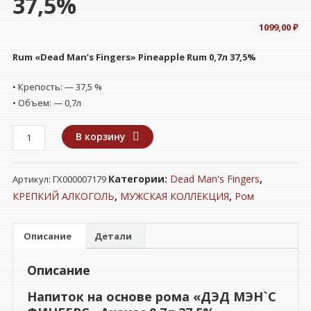
37,5%
1099,00
₽
Rum «Dead Man’s Fingers» Pineapple Rum 0,7л 37,5%
• Крепость: — 37,5 %
• Объем: — 0,7л
Количество
В корзину
товара
Напиток
Категории:
Dead Man's Fingers
,
Артикул:
ГХ000007179
на
основе
КРЕПКИЙ АЛКОГОЛЬ
,
МУЖСКАЯ КОЛЛЕКЦИЯ
,
Ром
рома
"ДЭД
Описание
Детали
МЭН`С
ФИНГЕРС"
Описание
Ананас
0,7л
Напиток на основе рома «ДЭД МЭН`С
37,5%