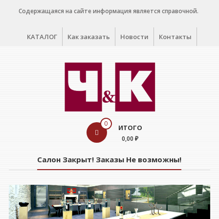
Перейти
Содержащаяся на сайте информация является справочной.
к
содержимому
КАТАЛОГ
Как заказать
Новости
Контакты
WINE
0
ИТОГО
CELLAR
0,00 ₽
Салон
Салон Закрыт! Заказы Не возможны!
дегустации