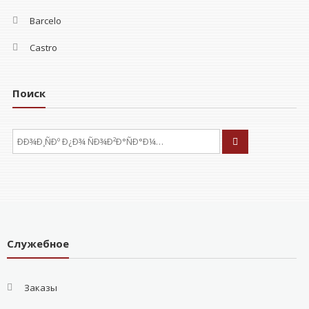
Barcelo
Castro
Поиск
ÐÑÐºÐ°ÑÑ:
Служебное
Заказы