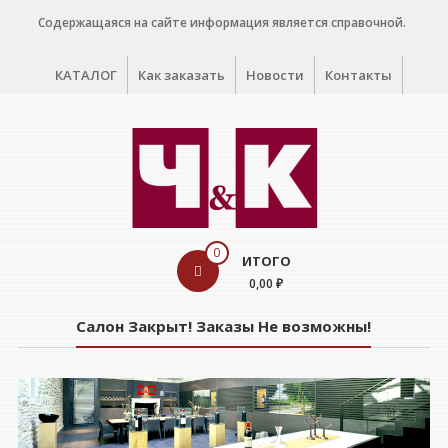
Перейти
Содержащаяся на сайте информация является справочной.
к
содержимому
КАТАЛОГ
Как заказать
Новости
Контакты
WINE
0
ИТОГО
CELLAR
0,00 ₽
Салон
Салон Закрыт! Заказы Не возможны!
дегустации