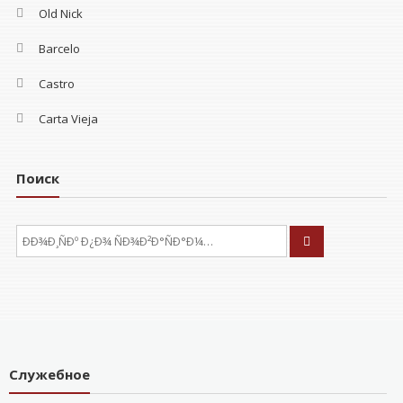
Old Nick
Barcelo
Castro
Carta Vieja
Поиск
ÐÑÐºÐ°ÑÑ:
Служебное