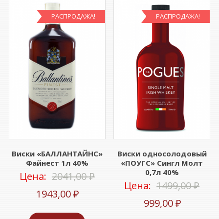
РАСПРОДАЖА!
РАСПРОДАЖА!
Виски «БАЛЛАНТАЙНС»
Виски односолодовый
Файнест 1л 40%
«ПОУГС» Сингл Молт
0,7л 40%
Первоначальная
Цена:
2041,00
₽
Пер
Цена:
1499,00
₽
Текущая
цена
1943,00
₽
Текуща
цен
999,00
₽
цена:
составляла