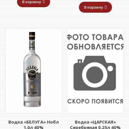
цена:
сос
В корзину
1943,00 ₽.
2041,00 ₽.
В корзину
999,00 ₽
1499
Водка «БЕЛУГА» Нобл
Водка «ЦАРСКАЯ»
1,0л 40%
Серебряная 0,25л 40%