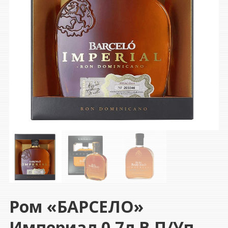
Ром «БАРСЕЛО»
Империал 0,7л В П/уп