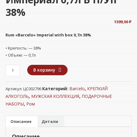
38%
1599,00
₽
Rum «Barcelo» Imperial
with box
0,7л 38%
• Крепость: — 38%
• Объем: — 0,7л
Количество
В корзину
товара
Ром
Категорий:
Barcelo
,
КРЕПКИЙ
Артикул:
ЦС002796
"БАРСЕЛО"
Империал
АЛКОГОЛЬ
,
МУЖСКАЯ КОЛЛЕКЦИЯ
,
ПОДАРОЧНЫЕ
0,7л
НАБОРЫ
,
Ром
в
п/
Описание
Детали
уп
38%
Описание