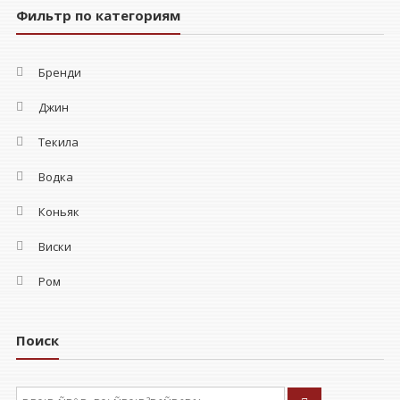
Фильтр по категориям
Бренди
Джин
Текила
Водка
Коньяк
Виски
Ром
Поиск
ÐÑÐºÐ°ÑÑ: