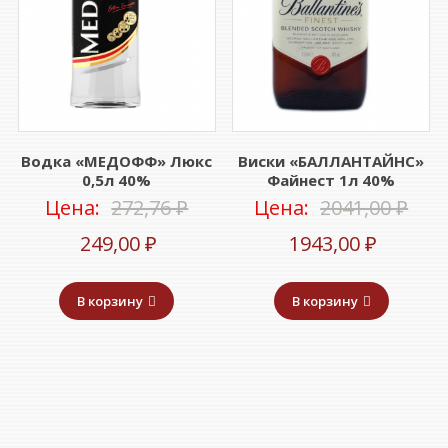
Водка «МЕДОФФ» Люкс
Виски «БАЛЛАНТАЙНС»
0,5л 40%
Файнест 1л 40%
Первоначальная
Пер
Цена:
272,76
₽
Цена:
2041,00
₽
Текущая
цена
Текущ
цен
249,00
₽
1943,00
₽
цена:
составляла
цена:
сос
В корзину
В корзину
249,00 ₽.
272,76 ₽.
1943,00
2041