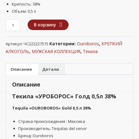
Крепость: 38%
Объем: 0,5 л
Количество
В корзину
товара
Текила
Категории:
Ouroboros
,
КРЕПКИЙ
Артикул:
ЧС222227515
"УРОБОРОС"
Голд
АЛКОГОЛЬ
,
МУЖСКАЯ КОЛЛЕКЦИЯ
,
Текила
0,5л
38%
Описание
Детали
Описание
Текила «УРОБОРОС» Голд 0,5л 38%
Tequila «OUROBOROS» Gold 0,5 л 38%
Страна происхождения : Мексика
Производитель: Tequilas del senor
Бренд: Ouroboros