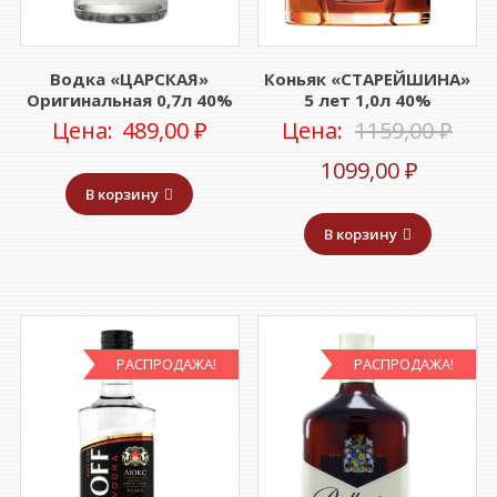
Водка «ЦАРСКАЯ»
Коньяк «СТАРЕЙШИНА»
Оригинальная 0,7л 40%
5 лет 1,0л 40%
Пер
Цена:
489,00
₽
Цена:
1159,00
₽
Текущ
цен
1099,00
₽
В корзину
цена:
сос
В корзину
1099,00
1159
РАСПРОДАЖА!
РАСПРОДАЖА!