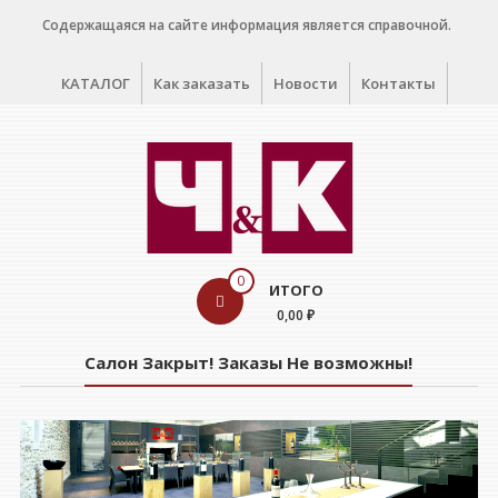
Перейти
Содержащаяся на сайте информация является справочной.
к
содержимому
КАТАЛОГ
Как заказать
Новости
Контакты
WINE
0
ИТОГО
CELLAR
0,00 ₽
Салон
Салон Закрыт! Заказы Не возможны!
дегустации