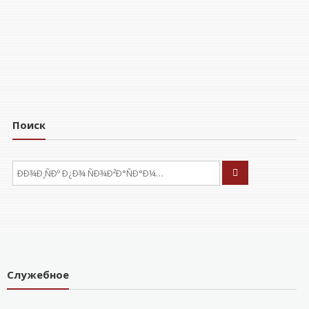
Поиск
ÐÑÐºÐ°ÑÑ:
Служебное