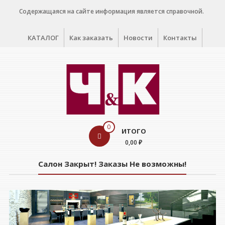
Перейти
Содержащаяся на сайте информация является справочной.
к
содержимому
КАТАЛОГ
Как заказать
Новости
Контакты
WINE
0
ИТОГО
CELLAR
0,00 ₽
Салон
Салон Закрыт! Заказы Не возможны!
дегустации