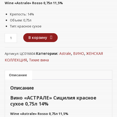
Wine
«Astrale» Rosso
0,75л 11,5%
Крепость: 14%
Объем: 0,75л
Тип: красное сухое
Количество
В корзину
товара
Вино
Категории:
Astrale
,
ВИНО
,
ЖЕНСКАЯ
Артикул:
ЦС016604
"АСТРАЛЕ"
Сицилия
КОЛЛЕКЦИЯ
,
Тихие вина
красное
сухое
Описание
0,75л
14%
Описание
Вино «АСТРАЛЕ» Сицилия красное
сухое 0,75л 14%
Wine
«Astrale» Rosso
0,75л 11,5%