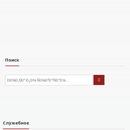
Поиск
ÐÑÐºÐ°ÑÑ:
Служебное