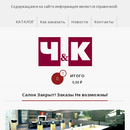
Перейти
Содержащаяся на сайте информация является справочной.
к
содержимому
КАТАЛОГ
Как заказать
Новости
Контакты
WINE
0
ИТОГО
CELLAR
0,00 ₽
Салон
Салон Закрыт! Заказы Не возможны!
дегустации