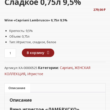
Сладкое 0,75л 9,5%
279,00
₽
Wine
«Capriani Lambrusco»
0,75л 9,5%
Крепость: 9,5%
Объем: 0,75л
Тип:
Игристое, сладкое,
белое
Количество
В корзину
товара
Вино
Категории:
Capriani
,
ЖЕНСКАЯ
Артикул:
КА-00000525
игристое
"ЛАМБРУСКО"
КОЛЛЕКЦИЯ
,
Игристое
Каприани
белое
Описание
сладкое
0,75л
Описание
9,5%
Вино игристое «ЛАМБРУСКО»